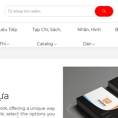
Liệu Tiếp
Tạp Chí, Sách,
Nhãn, Hình
B
Thị
Catalog
Dán
ựa
work, offering a unique way
s: select the options you