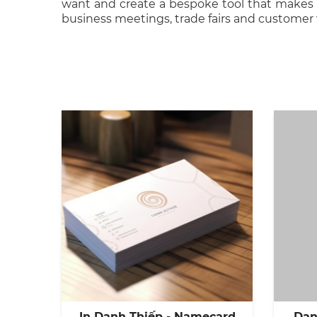
want and create a bespoke tool that makes a
business meetings, trade fairs and customer v
In Danh Thiếp - Namecard
Dan