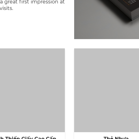
 great first impression at
isits.
h Thiếp Giấy Cao Cấp
Thẻ Nhựa