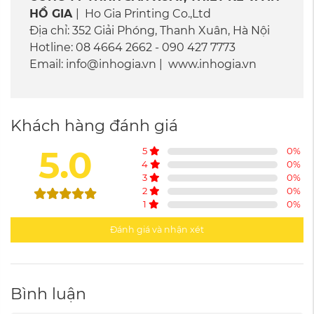
HỒ GIA
| Ho Gia Printing Co.,Ltd
Địa chỉ: 352 Giải Phóng, Thanh Xuân, Hà Nội
Hotline: 08 4664 2662 - 090 427 7773
Email: info@inhogia.vn | www.inhogia.vn
Khách hàng đánh giá
5.0
5
0
%
4
0
%
3
0
%
2
0
%
1
0
%
Đánh giá và nhận xét
Bình luận