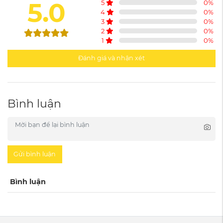
5.0
5
0
%
4
0
%
3
0
%
2
0
%
1
0
%
Đánh giá và nhận xét
Bình luận
Gửi bình luận
Bình luận