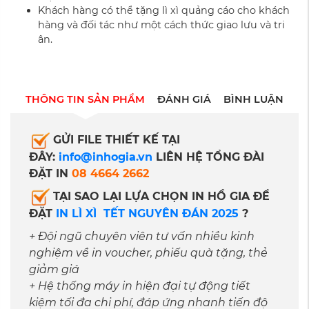
Khách hàng có thể tặng lì xì quảng cáo cho khách
hàng và đối tác như một cách thức giao lưu và tri
ân.
THÔNG TIN SẢN PHẨM
ĐÁNH GIÁ
BÌNH LUẬN
GỬI FILE THIẾT KẾ TẠI
ĐÂY:
info@inhogia.vn
LIÊN HỆ TỔNG ĐÀI
ĐẶT IN
08 4664 2662
TẠI SAO LẠI LỰA CHỌN IN HỒ GIA ĐỂ
ĐẶT
IN LÌ XÌ
TẾT NGUYÊN ĐÁN 2025
?
+ Đội ngũ chuyên viên tư vấn nhiều kinh
nghiệm về in voucher, phiếu quà tặng, thẻ
giảm giá
+ Hệ thống máy in hiện đại tự động tiết
kiệm tối đa chi phí, đáp ứng nhanh tiến độ